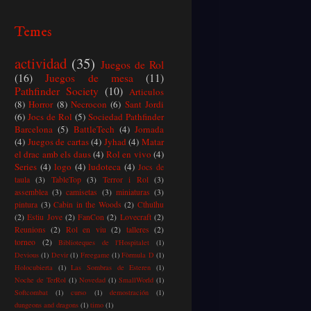
Temes
actividad
(35)
Juegos de Rol
(16)
Juegos de mesa
(11)
Pathfinder Society
(10)
Articulos
(8)
Horror
(8)
Necrocon
(6)
Sant Jordi
(6)
Jocs de Rol
(5)
Sociedad Pathfinder
Barcelona
(5)
BattleTech
(4)
Jornada
(4)
Juegos de cartas
(4)
Jyhad
(4)
Matar
el drac amb els daus
(4)
Rol en vivo
(4)
Series
(4)
logo
(4)
ludoteca
(4)
Jocs de
taula
(3)
TableTop
(3)
Terror i Rol
(3)
assemblea
(3)
camisetas
(3)
miniaturas
(3)
pintura
(3)
Cabin in the Woods
(2)
Cthulhu
(2)
Estiu Jove
(2)
FanCon
(2)
Lovecraft
(2)
Reunions
(2)
Rol en viu
(2)
talleres
(2)
torneo
(2)
Biblioteques de l'Hospitalet
(1)
Devious
(1)
Devir
(1)
Freegame
(1)
Fòrmula D
(1)
Holocubierta
(1)
Las Sombras de Esteren
(1)
Noche de TerRol
(1)
Novedad
(1)
SmallWorld
(1)
Softcombat
(1)
curso
(1)
demostración
(1)
dungeons and dragons
(1)
timo
(1)