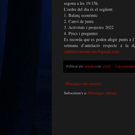
segona a les 19:15h.
L’ordre del dia és el següent:
1. Balanç econòmic
2. Canvi de junta
3. Activitats i projectes 2022
4. Precs i preguntes
Es recorda que es poden afegir punts a l
setmana d’antelació respecte a la d
clubnecronomicons@gmail.com
Publicat per
Aranda
a las
19:05
Cap comentar
Missatges més recents
Subscriure's a:
Missatges (Atom)