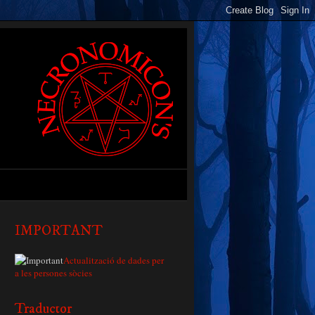
IMPORTANT
Actualització de dades per
a les persones sòcies
Traductor