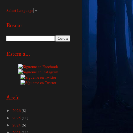
Select Language
▼
Buscar
Estem a...
Arxiu
2026
(8)
►
2025
(11)
►
2024
(6)
►
2023
(11)
►