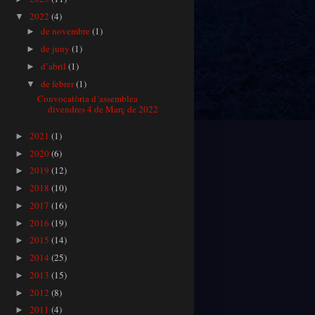
2022
(4)
▼
de novembre
(1)
►
de juny
(1)
►
d’abril
(1)
►
de febrer
(1)
▼
Convocatòria d´assemblea
divendres 4 de Març de 2022
2021
(1)
►
2020
(6)
►
2019
(12)
►
2018
(10)
►
2017
(16)
►
2016
(19)
►
2015
(14)
►
2014
(25)
►
2013
(15)
►
2012
(8)
►
2011
(4)
►