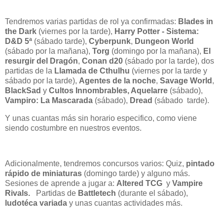
Tendremos varias partidas de rol ya confirmadas:
Blades in
the Dark
(viernes por la tarde),
Harry Potter - Sistema:
D&D 5ª
(sábado tarde),
Cyberpunk
,
Dungeon World
(sábado por la mañana),
Torg
(domingo por la mañana),
El
resurgir del Dragón
,
Conan d20
(sábado por la tarde), dos
partidas de la
Llamada de Cthulhu
(viernes por la tarde y
sábado por la tarde),
Agentes de la noche
,
Savage World
,
BlackSad
y
Cultos Innombrables, Aquelarre
(sábado),
Vampiro: La Mascarada
(sábado),
Dread
(sábado tarde).
Y unas cuantas más sin horario especifico, como viene
siendo costumbre en nuestros eventos.
Adicionalmente, tendremos concursos varios: Quiz,
pintado
rápido de miniaturas
(domingo tarde) y alguno más.
Sesiones de aprende a jugar a:
Altered TCG
y
Vampire
Rivals.
Partidas de
Battletech
(durante el sábado),
ludotéca variada
y unas cuantas actividades más.