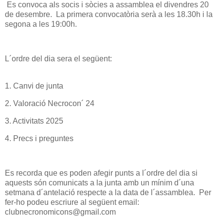
Es convoca als socis i sòcies a assamblea el divendres 20
de desembre. La primera convocatòria serà a les 18.30h i la
segona a les 19:00h.
L´ordre del dia sera el següent:
1. Canvi de junta
2. Valoració Necrocon´ 24
3. Activitats 2025
4. Precs i preguntes
Es recorda que es poden afegir punts a l´ordre del dia si
aquests són comunicats a la junta amb un mínim d´una
setmana d´antelació respecte a la data de l´assamblea. Per
fer-ho podeu escriure al següent email:
clubnecronomicons@gmail.com