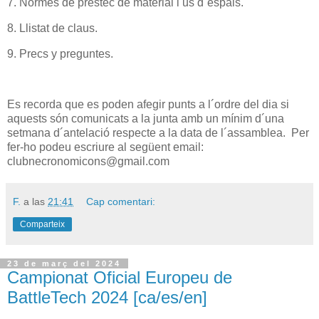
7. Normes de prestec de material i us d´espais.
8. Llistat de claus.
9. Precs y preguntes.
Es recorda que es poden afegir punts a l´ordre del dia si
aquests són comunicats a la junta amb un mínim d´una
setmana d´antelació respecte a la data de l´assamblea. Per
fer-ho podeu escriure al següent email:
clubnecronomicons@gmail.com
F.
a las
21:41
Cap comentari:
Comparteix
23 de març del 2024
Campionat Oficial Europeu de
BattleTech 2024 [ca/es/en]