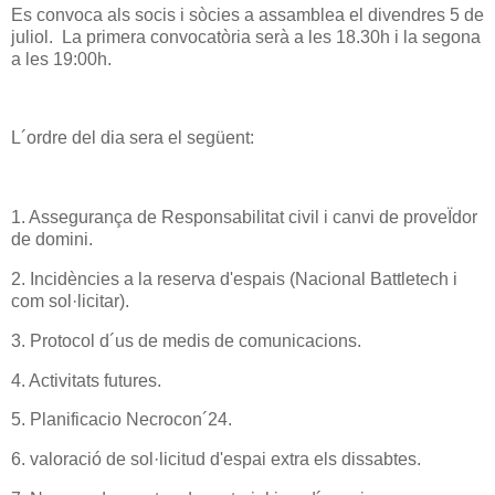
Es convoca als socis i sòcies a assamblea el divendres 5 de
juliol. La primera convocatòria serà a les 18.30h i la segona
a les 19:00h.
L´ordre del dia sera el següent:
1. Assegurança de Responsabilitat civil i canvi de proveÏdor
de domini.
2. Incidències a la reserva d'espais (Nacional Battletech i
com sol·licitar).
3. Protocol d´us de medis de comunicacions.
4. Activitats futures.
5. Planificacio Necrocon´24.
6. valoració de sol·licitud d'espai extra els dissabtes.