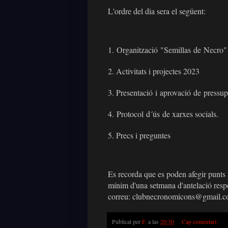
L'ordre del dia sera el següent:
1.
Organització
"
Semillas
de
Necro"
2. Activitats i projectes 2023
3. Presentació
i
aprovació
de
pressup
4.
Protocol
d´
ús
de xarxes socials.
5. Precs i preguntes
Es recorda que es poden afegir punts 
mínim d'una setmana d'antelació respe
correu: clubnecronomicons@gmail.
Publicat per
F.
a las
20:30
Cap comentari: