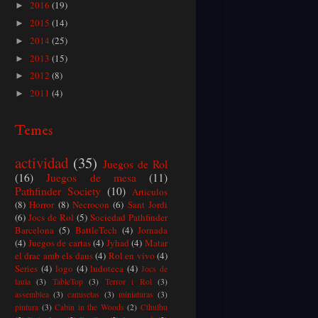
2016
(19)
►
2015
(14)
►
2014
(25)
►
2013
(15)
►
2012
(8)
►
2011
(4)
►
Temes
actividad
(35)
Juegos de Rol
(16)
Juegos de mesa
(11)
Pathfinder Society
(10)
Articulos
(8)
Horror
(8)
Necrocon
(6)
Sant Jordi
(6)
Jocs de Rol
(5)
Sociedad Pathfinder
Barcelona
(5)
BattleTech
(4)
Jornada
(4)
Juegos de cartas
(4)
Jyhad
(4)
Matar
el drac amb els daus
(4)
Rol en vivo
(4)
Series
(4)
logo
(4)
ludoteca
(4)
Jocs de
taula
(3)
TableTop
(3)
Terror i Rol
(3)
assemblea
(3)
camisetas
(3)
miniaturas
(3)
pintura
(3)
Cabin in the Woods
(2)
Cthulhu