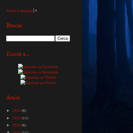
Select Language
▼
Buscar
Estem a...
Arxiu
2026
(8)
►
2025
(11)
►
2024
(6)
►
2023
(11)
▼