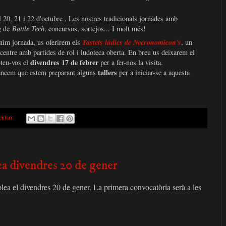
l 20, 21 i 22 d'octubre . Les nostres tradicionals jornades amb
ig de
Battle Tech
, concursos, sortejos... I molt més!
nim jornada, us oferirem els
Tastets lúdics de Necronomicon's
, un
 centre amb partides de rol i ludoteca oberta. En breu us deixarem el
divendres 17 de febrer
teu-vos el
per a fer-nos la visita.
tallers
ancem que estem preparant alguns
per a iniciar-se a aquesta
ntari:
a divendres 20 de gener
blea el divendres 20 de gener. La primera convocatòria serà a les