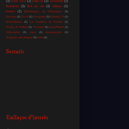
(2)
Estiu Jove
(2)
FanCon
(2)
Lovecraft
(2)
Reunions
(2)
Rol en viu
(2)
talleres
(2)
torneo
(2)
Biblioteques de l'Hospitalet
(1)
Devious
(1)
Devir
(1)
Freegame
(1)
Fòrmula D
(1)
Holocubierta
(1)
Las Sombras de Esteren
(1)
Noche de TerRol
(1)
Novedad
(1)
SmallWorld
(1)
Softcombat
(1)
curso
(1)
demostración
(1)
dungeons and dragons
(1)
timo
(1)
Sectaris
Enllaços d'interès