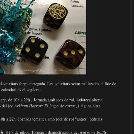
ivitats força carregada. Les activitats seran realitzades al lloc de
l calendari és el següent:
març, de 10h a 22h . Jornada amb jocs de rol, ludoteca oberta,
ó del joc
Arkham Horror: El juego de cartas
, i alguna altra
10h a 22h. Jornada temàtica amb jocs de rol "antics" (editats
ch
: 8 i 9 de juliol. Torneig i demostracions del
wargame Battle