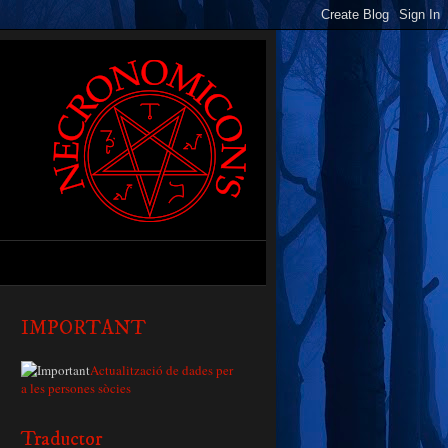
IMPORTANT
Actualització de dades per
a les persones sòcies
Traductor