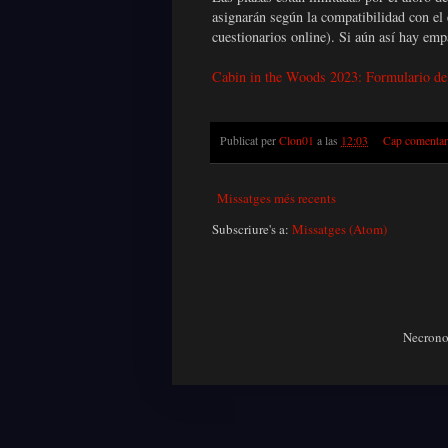
asignarán según la compatibilidad con el 
cuestionarios online). Si aún así hay em
Cabin in the Woods 2023: Formulario de 
Publicat per
Clon01
a las
12:03
Cap comentar
Missatges més recents
Subscriure's a:
Missatges (Atom)
Necronom