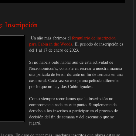
: Inscripción
Un año más abrimos el
formulario de inscripción
para Cabin in the Woods
. El periodo de inscripción es
del 1 al 17 de enero de 2023.
Si no habéis oído hablar aún de esta actividad de
Necronomicon's, consiste en recrear a nuestra manera
una película de terror durante un fin de semana en una
casa rural. Cada vez se escoje una película diferente,
por lo que no hay dos Cabin iguales.
Como siempre recordamos que la inscripción no
compromete a nada en este punto. Simplemente da
derecho a los inscritos a participar en el proceso de
decisión del fin de semana y del escenario que se
jugará.
e la casa. En caso de tener más jugadores inscritos que plazas estas se