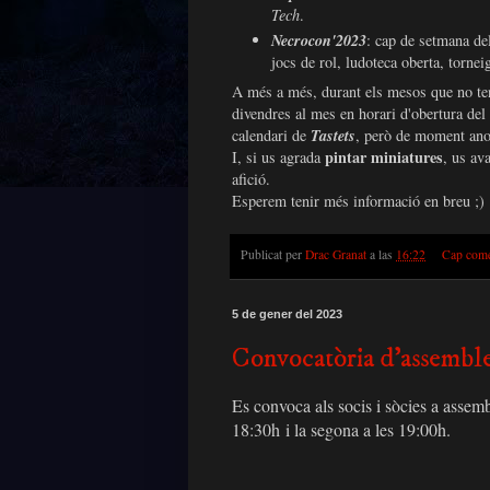
Tech
.
Necrocon'2023
: cap de setmana de
jocs de rol, ludoteca oberta, torne
A més a més, durant els mesos que no te
divendres al mes en horari d'obertura del
calendari de
Tastets
, però de moment ano
pintar miniatures
I, si us agrada
, us av
afició.
Esperem tenir més informació en breu ;)
Publicat per
Drac Granat
a las
16:22
Cap come
5 de gener del 2023
Convocatòria d'assemble
Es convoca als socis i sòcies a assem
18:
30h
i la segona a les 19:
00h
.