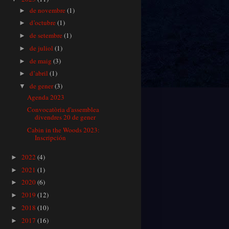
de novembre
(1)
►
d’octubre
(1)
►
de setembre
(1)
►
de juliol
(1)
►
de maig
(3)
►
d’abril
(1)
►
de gener
(3)
▼
Agenda 2023
Convocatòria d'assemblea
divendres 20 de gener
Cabin in the Woods 2023:
Inscripción
2022
(4)
►
2021
(1)
►
2020
(6)
►
2019
(12)
►
2018
(10)
►
2017
(16)
►