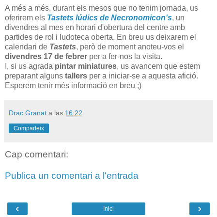
A més a més, durant els mesos que no tenim jornada, us
oferirem els
Tastets lúdics de Necronomicon's
, un
divendres al mes en horari d'obertura del centre amb
partides de rol i ludoteca oberta. En breu us deixarem el
calendari de
Tastets
, però de moment anoteu-vos el
divendres 17 de febrer
per a fer-nos la visita.
I, si us agrada
pintar miniatures
, us avancem que estem
preparant alguns
tallers
per a iniciar-se a aquesta afició.
Esperem tenir més informació en breu ;)
Drac Granat
a las
16:22
Comparteix
Cap comentari:
Publica un comentari a l'entrada
‹
›
Inici