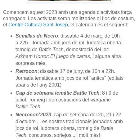
Comencem aquest 2023 amb una agenda d'activitats força
carregada. Les activitats seran realitzades al lloc de costum,
el
Centre Cultural Sant Josep
, el calendari és el següent:
Semillas de Necro
: dissabte 4 de març, de 10h
a 22h . Jornada amb jocs de rol, ludoteca oberta,
torneig de
Battle Tech
, demostració del joc
Arkham Horror: El juego de cartas
, i alguna altra
sorpresa més.
Retrocon
: dissabte 17 de juny, de 10h a 22h.
Jornada temàtica amb jocs de rol "antics" (editats
abans de l'any 2001)
Cap de setmana temàtic Battle Tech
: 8 i 9 de
juliol. Torneig i demostracions del
wargame
Battle Tech
.
Necrocon'2023
: cap de setmana del 20, 21 i 22
d'octubre . Les nostres tradicionals jornades amb
jocs de rol, ludoteca oberta, torneig de
Battle
Tech
, concursos, sortejos... I molt més!